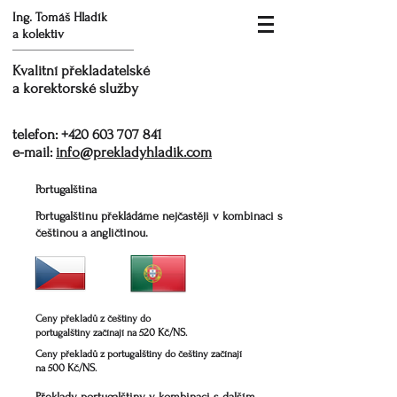
Ing. Tomáš Hladík
a kolektiv
Kvalitní překladatelské
a korektorské služby
telefon:
+420 603 707 841
e-mail:
info@prekladyhladik.com
Portugalština
Portugalštinu překládáme nejčastěji v kombinaci s
češtinou a angličtinou.
Ceny překladů z češtiny do
20 Kč/NS
portugalštiny začínají na
5
.
Ceny překladů z portugalštiny do češtiny začínají
00 Kč/NS
na 5
.
Překlady
portugalštiny
v kombinaci s dalším